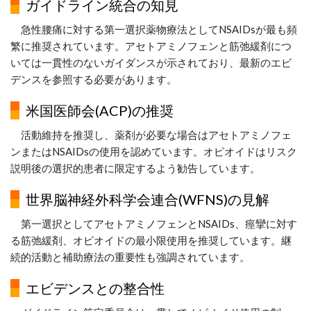
ガイドライン統合の知見
急性腰痛に対する第一選択薬物療法としてNSAIDsが最も頻
繁に推奨されています。アセトアミノフェンと筋弛緩剤につ
いては一貫性のないガイダンスが示されており、最新のエビ
デンスを参照する必要があります。
米国医師会(ACP)の推奨
活動維持を推奨し、薬剤が必要な場合はアセトアミノフェ
ンまたはNSAIDsの使用を認めています。オピオイドはリスク
説明後の選択的患者に限定するよう勧告しています。
世界脳神経外科学会連合(WFNS)の見解
第一選択としてアセトアミノフェンとNSAIDs、痙攣に対す
る筋弛緩剤、オピオイドの最小限使用を推奨しています。継
続的活動と補助療法の重要性も強調されています。
エビデンスとの整合性