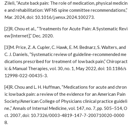
Zileli, “Acute back pain: The role of medication, physical medicin
e and rehabilitation: WFNS spine committee recommendations,”
Mar. 2024, doi: 10.1016/j.wnsx.2024.100273.
[2]R. Chou et al., “Treatments for Acute Pain: A Systematic Revi
ew [Internet],” Dec. 2020.
[3]M. Price, Z. A. Cupler, C. Hawk, E. M. Bednarz, S. Walters, and
C. J. Daniels, “Systematic review of guideline-recommended me
dications prescribed for treatment of low back pain,” Chiropract
ic & Manual Therapies, vol. 30, no. 1, May 2022, doi: 10.1186/s
12998-022-00435-3.
[4]R. Chou and L. H. Huffman, “Medications for acute and chron
ic low back pain: a review of the evidence for an American Pain
Society/American College of Physicians clinical practice guideli
ne.,” Annals of Internal Medicine, vol. 147, no. 7, pp. 505–514, O
ct. 2007, doi: 10.7326/0003-4819-147-7-200710020-0000
8.