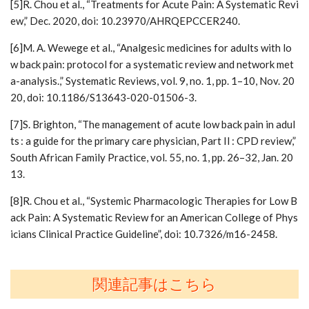
[5]R. Chou et al., “Treatments for Acute Pain: A Systematic Revi
ew,” Dec. 2020, doi: 10.23970/AHRQEPCCER240.
[6]M. A. Wewege et al., “Analgesic medicines for adults with lo
w back pain: protocol for a systematic review and network met
a-analysis.,” Systematic Reviews, vol. 9, no. 1, pp. 1–10, Nov. 20
20, doi: 10.1186/S13643-020-01506-3.
[7]S. Brighton, “The management of acute low back pain in adul
ts : a guide for the primary care physician, Part II : CPD review,”
South African Family Practice, vol. 55, no. 1, pp. 26–32, Jan. 20
13.
[8]R. Chou et al., “Systemic Pharmacologic Therapies for Low B
ack Pain: A Systematic Review for an American College of Phys
icians Clinical Practice Guideline”, doi: 10.7326/m16-2458.
関連記事はこちら