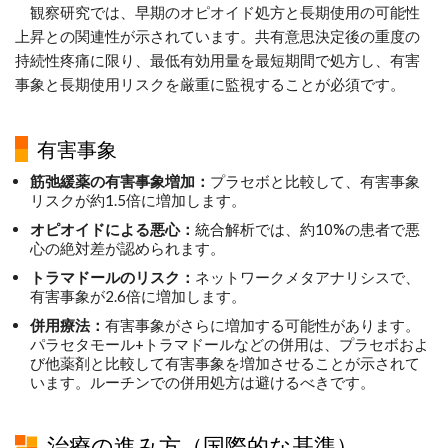
観察研究では、早期のオピオイド処方と長期使用の可能性
上昇との関連性が示されています。共有意思決定後の重度の
持続性疼痛に限り、最低有効用量を最短期間で処方し、有害
事象と長期使用リスクを厳重に監視することが必須です。
有害事象
筋弛緩薬の有害事象増加：
プラセボと比較して、有害事象
リスクが約1.5倍に増加します。
オピオイドによる悪心：
統合解析では、約10%の患者で悪
心の絶対差が認められます。
トラマドールのリスク：
ネットワークメタアナリシスで、
有害事象が2.6倍に増加します。
併用療法：
有害事象がさらに増加する可能性があります。
パラセタモール+トラマドールなどの併用は、プラセボおよ
び他薬剤と比較して有害事象を増加させることが示されて
います。ルーチンでの併用処方は避けるべきです。
治療の進み方（国際的な基準）