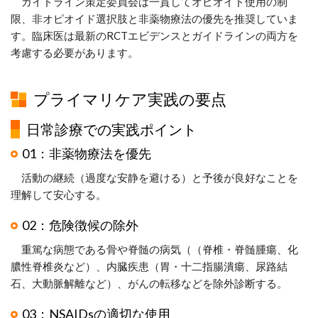
ガイドライン策定委員会は一貫してオピオイド使用の制
限、非オピオイド選択肢と非薬物療法の優先を推奨していま
す。臨床医は最新のRCTエビデンスとガイドラインの両方を
考慮する必要があります。
プライマリケア実践の要点
日常診療での実践ポイント
01：非薬物療法を優先
活動の継続（過度な安静を避ける）と予後が良好なことを
理解して安心する。
02：危険徴候の除外
重篤な病態である骨や脊髄の病気（（脊椎・脊髄腫瘍、化
膿性脊椎炎など）、内臓疾患（胃・十二指腸潰瘍、尿路結
石、大動脈解離など）、がんの転移などを除外診断する。
03：NSAIDsの適切な使用