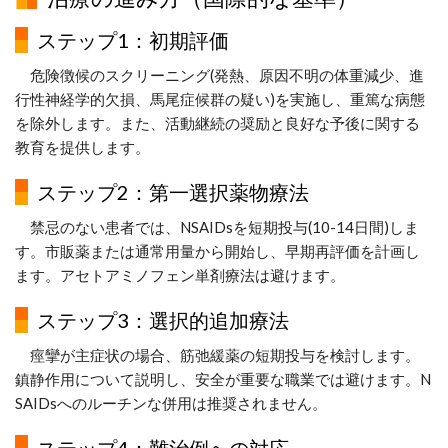
ステップ1：初期評価
危険徴候のスクリーニング(発熱、原因不明の体重減少、進
行性神経学的欠損、馬尾症候群の疑い)を実施し、重篤な病態
を除外します。また、活動継続の奨励と良好な予後に関する
教育を提供します。
ステップ2：第一選択薬物療法
禁忌のない患者では、NSAIDsを短期投与(10-14日間)しま
す。市販薬または通常用量から開始し、早期再評価を計画し
ます。アセトアミノフェン単剤療法は避けます。
ステップ3：選択的追加療法
痙攣が主症状の場合、筋弛緩薬の短期投与を検討します。
鎮静作用について説明し、安全が重要な職業では避けます。N
SAIDsへのルーチンな併用は推奨されません。