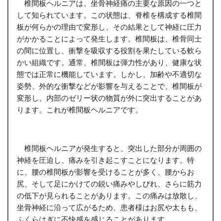
椎間板ヘルニアは、坐骨神経痛の主要な原因の一つと
して知られています。この状態は、脊椎を構成する椎間
板が何らかの理由で変形し、その結果として神経に圧力
がかかることによって発生します。椎間板は、椎骨同士
の間に位置し、衝撃を吸収する役割を果たしている軟ら
かい組織です。通常、椎間板は弾力性があり、健康な状
態では正常に機能しています。しかし、加齢や不適切な
姿勢、外的な衝撃などが影響を与えることで、椎間板が
変形し、内部のゼリー状の物質が外に突出することがあ
ります。これが椎間板ヘルニアです。
椎間板ヘルニアが発生すると、突出した部分が周囲の
神経を圧迫し、痛みを引き起こすことになります。特
に、腰の椎間板が影響を受けることが多く、腰からお
尻、そして足にかけての鋭い痛みやしびれ、さらに筋力
の低下が見られることがあります。この痛みは放散し、
坐骨神経に沿って広がるため、患者様はお尻や太もも、
ふくらはぎに不快感を感じることがあります。