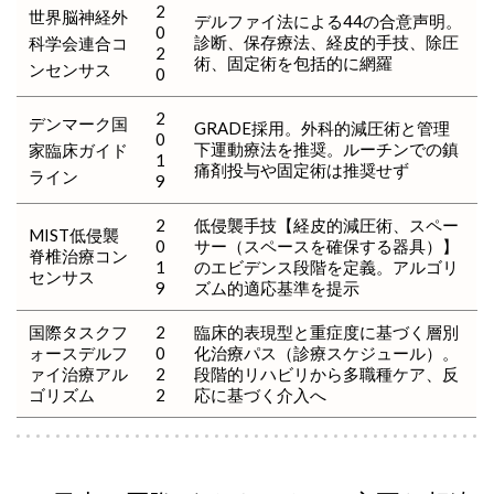
2
世界脳神経外
デルファイ法による44の合意声明。
0
診断、保存療法、経皮的手技、除圧
科学会連合コ
2
術、固定術を包括的に網羅
ンセンサス
0
2
デンマーク国
GRADE採用。外科的減圧術と管理
0
下運動療法を推奨。ルーチンでの鎮
家臨床ガイド
1
痛剤投与や固定術は推奨せず
ライン
9
2
低侵襲手技【経皮的減圧術、スペー
MIST低侵襲
0
サー（スペースを確保する器具）】
脊椎治療コン
1
のエビデンス段階を定義。アルゴリ
センサス
9
ズム的適応基準を提示
国際タスクフ
2
臨床的表現型と重症度に基づく層別
ォースデルフ
0
化治療パス（診療スケジュール）。
ァイ治療アル
2
段階的リハビリから多職種ケア、反
ゴリズム
2
応に基づく介入へ