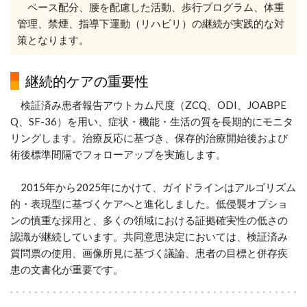
ペース配分、腰を配慮した活動、歩行プログラム、体重
管理、禁煙、指導下運動（リハビリ）の継続が実践的な対
策となります。
継続的ケアの重要性
検証済み患者報告アウトカム尺度（ZCQ、ODI、JOABPE
Q、SF-36）を用い、症状・機能・生活の質を長期的にモニタ
リングします。治療反応に基づき、保存的治療開始後および
術後標準間隔でフォローアップを実施します。
2015年から2025年にかけて、ガイドラインはアルゴリズム
的・表現型に基づくケアへと進化しました。低侵襲オプショ
ンの慎重な採用と、多くの領域における証拠確実性の低さの
認識が継続しています。共同意思決定においては、検証済み
質問票の使用、画像所見に基づく議論、患者の目標と併存疾
患の文書化が重要です。