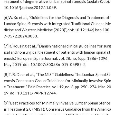
reatment of degenerative lumbar spinal stenosis (update).”, doi:
10.1016/j.spinee.2012.11.059.
[6]W. Xu et al., “Guidelines for the Diagnosis and Treatment of
Lumbar Spinal Stenosis with Integrated Traditional Chinese Me
dicine and Western Medicine (2023)”, doi: 10.12114/j.issn.100
7-9572.2024.0053.
[7]R. Rousing et al., “Danish national clinical guidelines for surg
ical and nonsurgical treatment of patients with lumbar spinal st
enosis,” European Spine Journal, vol. 28, no. 6, pp. 1386–1396,
May 2019, doi: 10.1007/S00586-019-05987-2.
[8]T. R. Deer et al., “The MIST Guidelines: The Lumbar Spinal St
enosis Consensus Group Guidelines for Minimally Invasive Spin
e Treatment.,” Pain Practice, vol. 19, no. 3, pp. 250–274, Mar. 20
19, doi: 10.1111/PAPR.12744.
[9]“Best Practices for Minimally Invasive Lumbar Spinal Stenos
is Treatment 2.0 (MIST): Consensus Guidance from the America