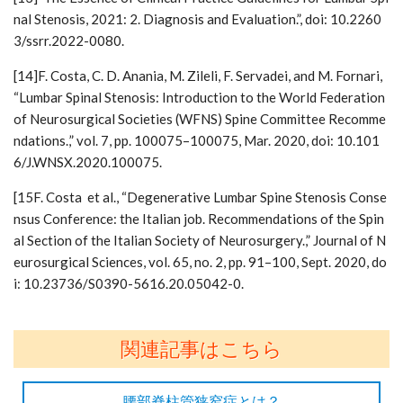
nal Stenosis, 2021: 2. Diagnosis and Evaluation.”, doi: 10.2260
3/ssrr.2022-0080.
[14]F. Costa, C. D. Anania, M. Zileli, F. Servadei, and M. Fornari,
“Lumbar Spinal Stenosis: Introduction to the World Federation
of Neurosurgical Societies (WFNS) Spine Committee Recomme
ndations.,” vol. 7, pp. 100075–100075, Mar. 2020, doi: 10.101
6/J.WNSX.2020.100075.
[15F. Costa et al., “Degenerative Lumbar Spine Stenosis Conse
nsus Conference: the Italian job. Recommendations of the Spin
al Section of the Italian Society of Neurosurgery.,” Journal of N
eurosurgical Sciences, vol. 65, no. 2, pp. 91–100, Sept. 2020, do
i: 10.23736/S0390-5616.20.05042-0.
関連記事はこちら
腰部脊柱管狭窄症とは？