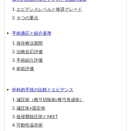
エビデンスレベルと推奨グレード
４つの要点
手術適応と紹介基準
保存療法期間
治療反応評価
手術紹介評価
術前評価
外科的手技の比較とエビデンス
減圧術（椎弓切除術/椎弓形成術）
減圧術+固定術
低侵襲除圧術とMIST
可動性温存術