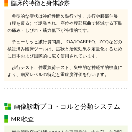
臨床的特徴と身体診察
典型的な症状は神経性間欠跛行です。歩行や腰部伸展
（腰を反る）で誘発され、座位や腰部屈曲で軽減する下肢
の痛み・しびれ・筋力低下が特徴的です。
チューリッヒ跛行質問票、JOA/JOABPEQ、ZCQなどの
検証済み臨床ツールは、症状と治療効果を定量化するため
に日本および国際的に広く使用されています。
歩行テスト、伸展負荷テスト、集中的な神経学的検査に
より、病変レベルの特定と重症度評価を行います。
画像診断プロトコルと分類システム
MRI検査