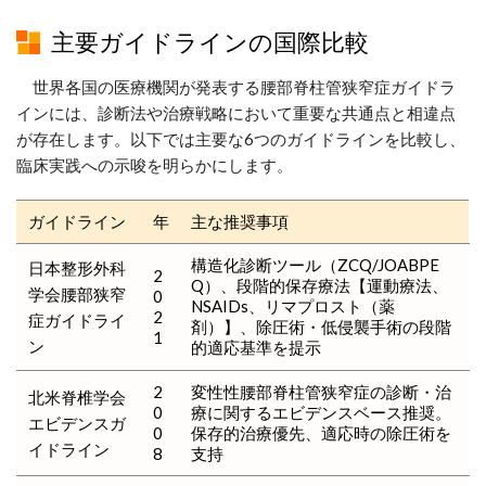
主要ガイドラインの国際比較
世界各国の医療機関が発表する腰部脊柱管狭窄症ガイドラ
インには、診断法や治療戦略において重要な共通点と相違点
が存在します。以下では主要な6つのガイドラインを比較し、
臨床実践への示唆を明らかにします。
ガイドライン
年
主な推奨事項
構造化診断ツール（ZCQ/JOABPE
日本整形外科
2
Q）、段階的保存療法【運動療法、
学会腰部狭窄
0
NSAIDs、リマプロスト（薬
2
症ガイドライ
剤）】、除圧術・低侵襲手術の段階
1
ン
的適応基準を提示
2
変性性腰部脊柱管狭窄症の診断・治
北米脊椎学会
0
療に関するエビデンスベース推奨。
エビデンスガ
0
保存的治療優先、適応時の除圧術を
イドライン
8
支持