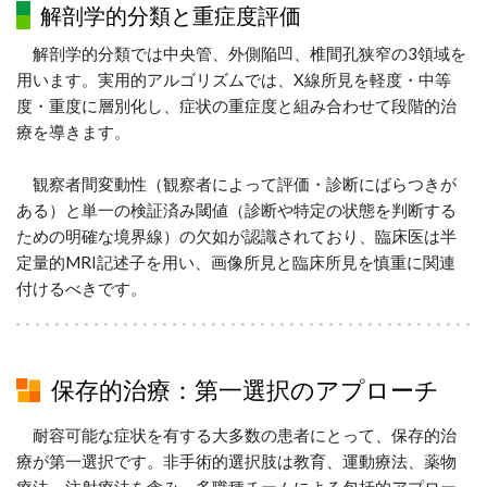
解剖学的分類と重症度評価
解剖学的分類では中央管、外側陥凹、椎間孔狭窄の3領域を
用います。実用的アルゴリズムでは、X線所見を軽度・中等
度・重度に層別化し、症状の重症度と組み合わせて段階的治
療を導きます。
観察者間変動性（観察者によって評価・診断にばらつきが
ある）と単一の検証済み閾値（診断や特定の状態を判断する
ための明確な境界線）の欠如が認識されており、臨床医は半
定量的MRI記述子を用い、画像所見と臨床所見を慎重に関連
付けるべきです。
保存的治療：第一選択のアプローチ
耐容可能な症状を有する大多数の患者にとって、保存的治
療が第一選択です。非手術的選択肢は教育、運動療法、薬物