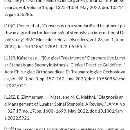
n Society of Pain and Neuroscience (ASPN),” Journal of Pain Re
search, vol. Volume 15, pp. 1325–1354, May 2022, doi: 10.214
7/jpr.s355285.
[10]C. Comer et al., “Consensus on a standardised treatment pa
thway algorithm for lumbar spinal stenosis: an international De
lphi study,” BMC Musculoskeletal Disorders, vol. 23, no. 1, June
2022, doi: 10.1186/s12891-022-05485-5.
[11]R. Kaiser et al., “[Surgical Treatment of Degenerative Lumb
ar Stenosis and Spondylolisthesis: Clinical Practice Guideline].,”
Acta Chirurgiae Orthopaedicae Et Traumatologiae Cechoslova
ca, vol. 90 3, no. 3, pp. 157–167, June 2023, doi: 10.55095/acho
t2023/021.
[12]Z. E. Zimmerman, H. Mass, and M. C. Makhni, “Diagnosis an
d Management of Lumbar Spinal Stenosis: A Review.,” JAMA, vo
l. 327 17, no. 17, pp. 1688–1699, May 2022, doi: 10.1001/jam
a.2022.5921.
[13]“The Essence of Clinical Practice Guidelines for Lumbar Spi