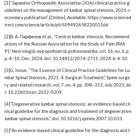
[1]“Japanese Orthopaedic Association (JOA) clinical practice g
uidelines on the management of lumbar spinal stenosis, 2021-s
econdary publication”, [Online]. Available: https://www.scienced
irect.com/science/article/pii/S0949265822001166
[2]В. А. Парфенов et al., “Central lumbar stenosis. Recommend
ations of the Russian Association for the Study of Pain (RAS
P),” Nevrologiâ, nejropsihiatriâ, psihosomatika, vol. 16, no. 6, p
p. 4–10, Dec. 2024, doi: 10.14412/2074-2711-2024-6-4-10.
[3]G. Inoue, “The Essence of Clinical Practice Guidelines for Lu
mbar Spinal Stenosis, 2021: 4. Surgical Treatment,” Spine surge
ry and related research, vol. 7, no. 4, pp. 308–313, July 2023, do
i: 10.22603/ssrr.2022-0209.
[4]“Degenerative lumbar spinal stenosis: an evidence-based cli
nical guideline for the diagnosis and treatment of degenerative
lumbar spinal stenosis.”, doi: 10.1016/j.spinee.2007.10.033.
[5]“An evidence-based clinical guideline for the diagnosis and t