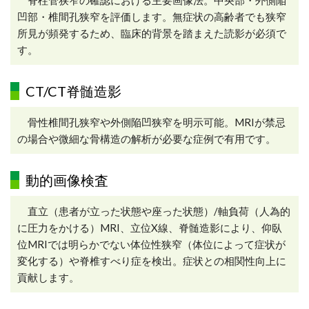
脊柱管狭窄の確認における主要画像法。中央部・外側陥
凹部・椎間孔狭窄を評価します。無症状の高齢者でも狭窄
所見が頻発するため、臨床的背景を踏まえた読影が必須で
す。
CT/CT脊髄造影
骨性椎間孔狭窄や外側陥凹狭窄を明示可能。MRIが禁忌
の場合や微細な骨構造の解析が必要な症例で有用です。
動的画像検査
直立（患者が立った状態や座った状態）/軸負荷（人為的
に圧力をかける）MRI、立位X線、脊髄造影により、仰臥
位MRIでは明らかでない体位性狭窄（体位によって症状が
変化する）や脊椎すべり症を検出。症状との相関性向上に
貢献します。