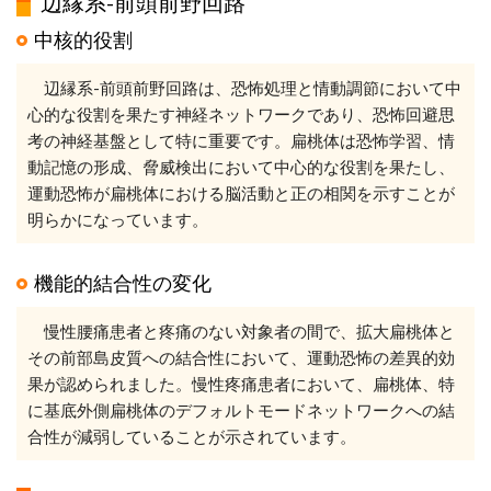
辺縁系-前頭前野回路
中核的役割
辺縁系-前頭前野回路は、恐怖処理と情動調節において中
心的な役割を果たす神経ネットワークであり、恐怖回避思
考の神経基盤として特に重要です。扁桃体は恐怖学習、情
動記憶の形成、脅威検出において中心的な役割を果たし、
運動恐怖が扁桃体における脳活動と正の相関を示すことが
明らかになっています。
機能的結合性の変化
慢性腰痛患者と疼痛のない対象者の間で、拡大扁桃体と
その前部島皮質への結合性において、運動恐怖の差異的効
果が認められました。慢性疼痛患者において、扁桃体、特
に基底外側扁桃体のデフォルトモードネットワークへの結
合性が減弱していることが示されています。