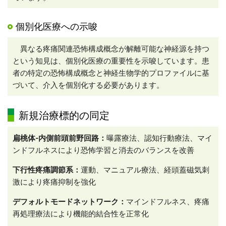
個別化医療への示唆
異なる疼痛関連恐怖構成概念が解離可能な神経源を持つ
という知見は、個別化医療の重要性を示唆しています。患
者の特定の恐怖構成概念と神経生物学的プロファイルに基
づいて、介入を個別化する必要があります。
新規治療標的の同定
扁桃体-内側前頭前野回路：
曝露療法、認知行動療法、マイ
ンドフルネスにより恐怖学習と消去のバランスを改善
下行性疼痛調節系：
運動、マニュアル療法、経頭蓋磁気刺
激により疼痛抑制を強化
デフォルトモードネットワーク：
マインドフルネス、疼痛
再処理療法により機能的結合性を正常化