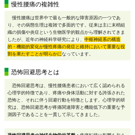
慢性腰痛の複雑性
慢性腰痛は世界中で最も一般的な障害原因の一つであ
り、その病態生理は複雑で多面的です。従来は主に末梢組
織の損傷や炎症という生物医学的観点から理解されてきま
したが、近年の神経科学研究により、
中枢神経系の構造
的・機能的変化が慢性疼痛の発症と維持において重要な役
割を果たすことが明らかに
なっています。
恐怖回避思考とは
恐怖回避思考は、慢性腰痛患者において広く認められる
心理学的特徴であり、疼痛や身体活動に対する誇張された
恐怖と、それに伴う回避行動を特徴とします。心理学的研
究は、恐怖回避思考が疼痛関連障害と機能低下の重要な予
測因子であることを一貫して示してきました。