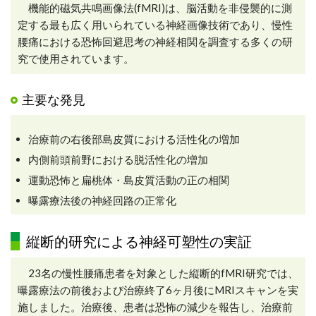
機能的磁気共鳴画像法(fMRI)は、脳活動を非侵襲的に測
定する最も広く用いられている神経画像技術であり、慢性
腰痛における恐怖回避思考の神経相関を調査する多くの研
究で使用されています。
主要な発見
治療前の右後部島皮質における活性化の増加
内側前頭前野における脱活性化の増加
運動恐怖と扁桃体・島皮質活動の正の相関
曝露療法後の神経回路の正常化
縦断的研究による神経可塑性の実証
23名の慢性腰痛患者を対象とした縦断的fMRI研究では、
曝露療法の前後および治療終了6ヶ月後にMRIスキャンを実
施しました。治療後、患者は恐怖の減少を報告し、治療前