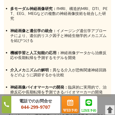
多モーダル神経画像研究：
fMRI、構造的MRI、DTI、PE
T、EEG、MEGなどの複数の神経画像技術を統合した研
究
神経画像と遺伝学の統合：
イメージング遺伝学アプロー
チにより、遺伝的リスク因子と神経生物学的メカニズム
を結びつける
機械学習と人工知能の応用：
神経画像データから治療反
応や長期転帰を予測するモデルを開発
介入メカニズムの解明：
異なる介入が恐怖関連神経回路
をどのように調節するかを比較
神経画像バイオマーカーの開発：
臨床的に実用的で、治
療反応や長期転帰を予測できるバイオマーカーの開発
結論
044-299-9707