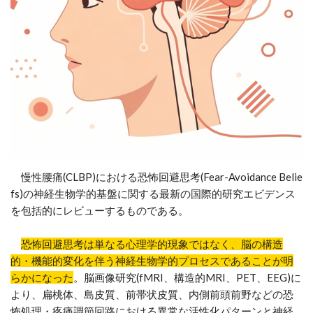
慢性腰痛(CLBP)における恐怖回避思考(Fear-Avoidance Belie
fs)の神経生物学的基盤に関する最新の国際的研究エビデンス
を包括的にレビューするものである。
恐怖回避思考は単なる心理学的現象ではなく、脳の構造
的・機能的変化を伴う神経生物学的プロセスであることが明
らかになった
。脳画像研究(fMRI、構造的MRI、PET、EEG)に
より、扁桃体、島皮質、前帯状皮質、内側前頭前野などの恐
怖処理・疼痛調節回路における異常な活性化パターンと神経