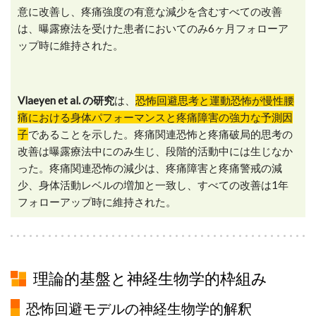
意に改善し、疼痛強度の有意な減少を含むすべての改善
は、曝露療法を受けた患者においてのみ6ヶ月フォローア
ップ時に維持された。
Vlaeyen et al. の研究
は、
恐怖回避思考と運動恐怖が慢性腰
痛における身体パフォーマンスと疼痛障害の強力な予測因
子
であることを示した。疼痛関連恐怖と疼痛破局的思考の
改善は曝露療法中にのみ生じ、段階的活動中には生じなか
った。疼痛関連恐怖の減少は、疼痛障害と疼痛警戒の減
少、身体活動レベルの増加と一致し、すべての改善は1年
フォローアップ時に維持された。
理論的基盤と神経生物学的枠組み
恐怖回避モデルの神経生物学的解釈