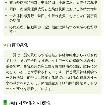
右背外側前頭前野、中後頭回、小脳における体積の減少
両側一次感覚運動皮質と左紡錘状回における体積の増加
一次体性感覚野、角回、中帯状皮質における灰白質密度
の増加
疼痛処理、情動調節、認知機能に関与する領域の皮質厚
変化
白質の変化
白質は、脳の異なる領域を結ぶ神経線維束から構成され
ており、その完全性は神経ネットワークの機能的結合性に
重要です。白質経路の完全性が慢性疼痛の発症と維持に関
与していることが示唆されています。仮想現実神経科学ベ
ース療法は、前帯状に隣接する脳梁における白質異方性分
率の減少をもたらし、体性感覚および前頭前野脳ネットワ
ークの変化を示唆しています。
神経可塑性と可逆性