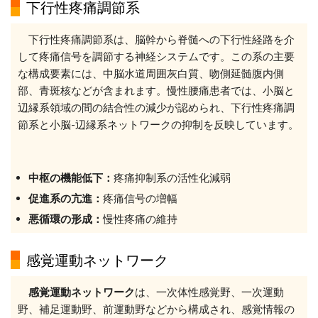
下行性疼痛調節系
下行性疼痛調節系は、脳幹から脊髄への下行性経路を介
して疼痛信号を調節する神経システムです。この系の主要
な構成要素には、中脳水道周囲灰白質、吻側延髄腹内側
部、青斑核などが含まれます。慢性腰痛患者では、小脳と
辺縁系領域の間の結合性の減少が認められ、下行性疼痛調
節系と小脳-辺縁系ネットワークの抑制を反映しています。
中枢の機能低下：
疼痛抑制系の活性化減弱
促進系の亢進：
疼痛信号の増幅
悪循環の形成：
慢性疼痛の維持
感覚運動ネットワーク
感覚運動ネットワーク
は、一次体性感覚野、一次運動
野、補足運動野、前運動野などから構成され、感覚情報の