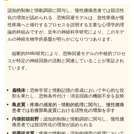
認知的制御と情動調節に関与し、慢性腰痛患者では脱活性
化の増加が認められる 恐怖回避モデルは、急性疼痛が慢
性疼痛へと移行するプロセスを説明する主要な心理学的理
論的枠組みですが、近年の神経科学研究により、このモデ
ルの神経生物学的基盤が明らかになりつつあります。
縦断的fMRI研究により、恐怖回避モデルの中核的プロセ
スが特定の神経回路の活動と関連していることが実証され
ています。
扁桃体：
恐怖学習と情動記憶の形成において中心的な役
割を果たし、恐怖条件付け・消去回路の機能不全を反映
島皮質：
疼痛の感覚的・情動的処理に関与し、慢性腰痛
患者では右後部島皮質における活性化の増加を示す
内側前頭前野：
認知的制御と情動調節に関与し、慢性腰
痛患者では脱活性化の増加が認められる
前帯状皮質：
疼痛の情動的・認知的側面の処理において