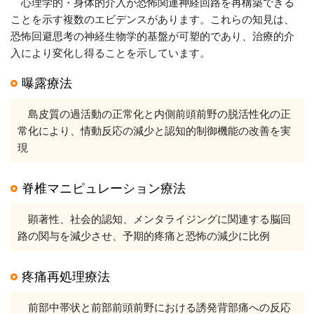
心理学的・身体的介入が恐怖関連神経回路を再構築できる
ことを示す複数のエビデンスがあります。これらの知見は、
恐怖回避思考の神経生物学的基盤が可塑的であり、治療的介
入により変化し得ることを示しています。
曝露療法
島皮質の過活動の正常化と内側前頭前野の脱活性化の正
常化により、情動反応の減少と認知的制御機能の改善を実
現
脊椎マニピュレーション療法
顕著性、社会的認知、メンタライジングに関連する脳回
路の関与を減少させ、予期的疼痛と恐怖の減少に比例
疼痛再処理療法
前部中帯状と前部前頭前野における誘発背部痛への反応