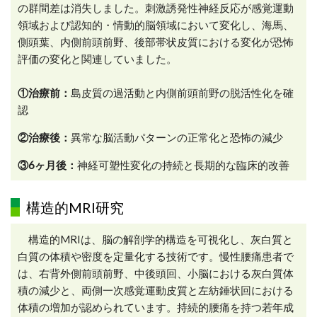
の群間差は消失しました。刺激誘発性神経反応が感覚運動
領域および認知的・情動的脳領域において変化し、海馬、
側頭葉、内側前頭前野、後部帯状皮質における変化が恐怖
評価の変化と関連していました。
①治療前：
島皮質の過活動と内側前頭前野の脱活性化を確
認
②治療後：
異常な脳活動パターンの正常化と恐怖の減少
③6ヶ月後：
神経可塑性変化の持続と長期的な臨床的改善
構造的MRI研究
構造的MRIは、脳の解剖学的構造を可視化し、灰白質と
白質の体積や密度を定量化する技術です。慢性腰痛患者で
は、右背外側前頭前野、中後頭回、小脳における灰白質体
積の減少と、両側一次感覚運動皮質と左紡錘状回における
体積の増加が認められています。持続的腰痛を持つ若年成