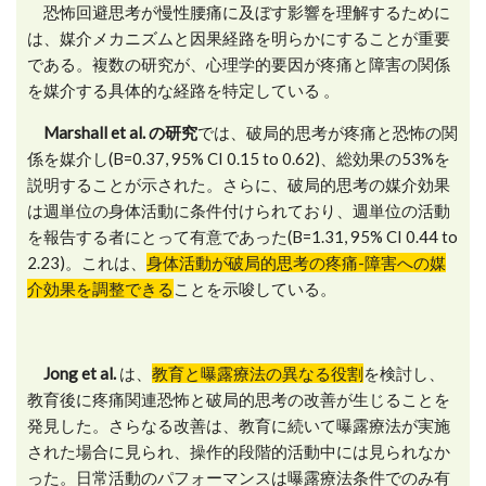
恐怖回避思考が慢性腰痛に及ぼす影響を理解するために
は、媒介メカニズムと因果経路を明らかにすることが重要
である。複数の研究が、心理学的要因が疼痛と障害の関係
を媒介する具体的な経路を特定している 。
Marshall et al. の研究
では、破局的思考が疼痛と恐怖の関
係を媒介し(B=0.37, 95% CI 0.15 to 0.62)、総効果の53%を
説明することが示された。さらに、破局的思考の媒介効果
は週単位の身体活動に条件付けられており、週単位の活動
を報告する者にとって有意であった(B=1.31, 95% CI 0.44 to
2.23)。これは、
身体活動が破局的思考の疼痛-障害への媒
介効果を調整できる
ことを示唆している。
Jong et al.
は、
教育と曝露療法の異なる役割
を検討し、
教育後に疼痛関連恐怖と破局的思考の改善が生じることを
発見した。さらなる改善は、教育に続いて曝露療法が実施
された場合に見られ、操作的段階的活動中には見られなか
った。日常活動のパフォーマンスは曝露療法条件でのみ有