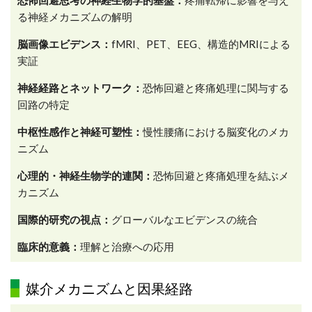
恐怖回避思考の神経生物学的基盤：
疼痛転帰に影響を与え
る神経メカニズムの解明
脳画像エビデンス：
fMRI、PET、EEG、構造的MRIによる
実証
神経経路とネットワーク：
恐怖回避と疼痛処理に関与する
回路の特定
中枢性感作と神経可塑性：
慢性腰痛における脳変化のメカ
ニズム
心理的・神経生物学的連関：
恐怖回避と疼痛処理を結ぶメ
カニズム
国際的研究の視点：
グローバルなエビデンスの統合
臨床的意義：
理解と治療への応用
媒介メカニズムと因果経路