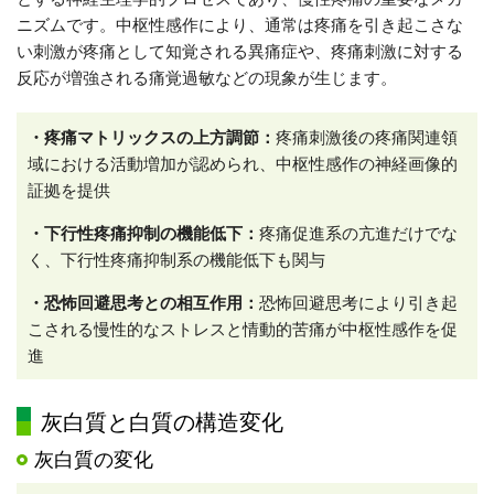
ニズムです。中枢性感作により、通常は疼痛を引き起こさな
い刺激が疼痛として知覚される異痛症や、疼痛刺激に対する
反応が増強される痛覚過敏などの現象が生じます。
・疼痛マトリックスの上方調節：
疼痛刺激後の疼痛関連領
域における活動増加が認められ、中枢性感作の神経画像的
証拠を提供
・下行性疼痛抑制の機能低下：
疼痛促進系の亢進だけでな
く、下行性疼痛抑制系の機能低下も関与
・恐怖回避思考との相互作用：
恐怖回避思考により引き起
こされる慢性的なストレスと情動的苦痛が中枢性感作を促
進
灰白質と白質の構造変化
灰白質の変化