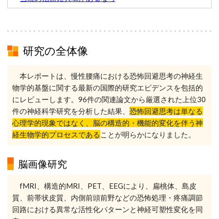
研究の全体像
本レポートは、慢性腰痛における恐怖回避思考の神経生
物学的基盤に関する最新の国際的研究エビデンスを包括的
にレビューします。96件の関連論文から厳選された上位30
件の神経科学研究を分析した結果、
恐怖回避思考は単なる
心理学的現象ではなく、脳の構造的・機能的変化を伴う神
経生物学的プロセスである
ことが明らかになりました。
脳画像研究
fMRI、構造的MRI、PET、EEGにより、扁桃体、島皮
質、前帯状皮質、内側前頭前野などの恐怖処理・疼痛調節
回路における異常な活性化パターンと神経可塑性変化を同