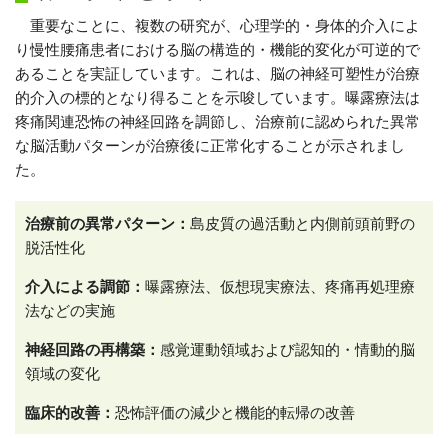
重要なことに、複数の研究が、心理学的・身体的介入によ
り慢性腰痛患者における脳の構造的・機能的変化が可逆的で
あることを実証しています。これは、脳の神経可塑性が治療
的介入の標的となり得ることを示唆しています。曝露療法は
疼痛関連恐怖の神経回路を調節し、治療前に認められた異常
な脳活動パターンが治療後に正常化することが示されまし
た。
治療前の異常パターン：
島皮質の過活動と内側前頭前野の
脱活性化
介入による調節：
曝露療法、仮想現実療法、疼痛再処理療
法などの実施
神経回路の再構築：
感覚運動領域および認知的・情動的脳
領域の変化
臨床的改善：
恐怖評価の減少と機能的転帰の改善