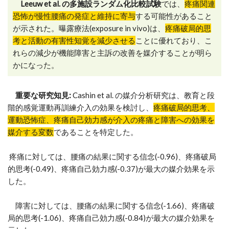
Leeuw et al. の多施設ランダム化比較試験
では、
疼痛関連
恐怖が慢性腰痛の発症と維持に寄与
する可能性があること
が示された。曝露療法(exposure in vivo)は、
疼痛破局的思
考と活動の有害性知覚を減少させる
ことに優れており、こ
れらの減少が機能障害と主訴の改善を媒介することが明ら
かになった。
重要な研究知見:
Cashin et al. の媒介分析研究は、教育と段
階的感覚運動再訓練介入の効果を検討し、
疼痛破局的思考、
運動恐怖症、疼痛自己効力感が介入の疼痛と障害への効果を
媒介する変数
であることを特定した。
疼痛に対しては、腰痛の結果に関する信念(-0.96)、疼痛破局
的思考(-0.49)、疼痛自己効力感(-0.37)が最大の媒介効果を示
した。
障害に対しては、腰痛の結果に関する信念(-1.66)、疼痛破
局的思考(-1.06)、疼痛自己効力感(-0.84)が最大の媒介効果を