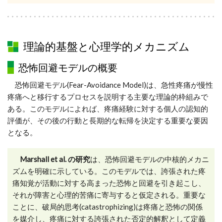
理論的基盤と心理学的メカニズム
恐怖回避モデルの概要
恐怖回避モデル(Fear-Avoidance Model)は、急性疼痛が慢性
疼痛へと移行するプロセスを説明する主要な理論的枠組みで
ある。このモデルによれば、疼痛経験に対する個人の認知的
評価が、その後の行動と長期的な転帰を決定する重要な要因
となる。
Marshall et al. の研究
は、恐怖回避モデルの中核的メカニ
ズムを明確に示している。このモデルでは、誇張された疼
痛知覚が活動に対する高まった恐怖と回避を引き起こし、
それが障害と心理的苦痛に寄与すると仮定される。重要な
ことに、破局的思考(catastrophizing)は疼痛と恐怖の関係
を媒介し、疼痛に対する誇張された否定的解釈として定義