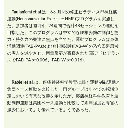
Taulaniemi et al.
は、6ヶ月間の修正ピラティス型神経筋
運動(Neuromuscular Exercise: NME)プログラムを実施し
た。参加者は週2回、24週間で合計48セッションの運動を
目指した。このプログラムは中立的な腰椎姿勢の制御と筋
力・持久力の発達に焦点を当てた。運動プログラムは身体
活動関連(FAB-PA)および仕事関連(FAB-W)の恐怖回避思考
の両方を減少させ、用量反応が観察された(高アドヒアラン
スでFAB-PA p=0.006、FAB-W p=0.016)。
Rabiei et al.
は、疼痛神経科学教育に続く運動制御運動と
集団ベース運動を比較した。両グループはすべての転帰測
定において有意な改善を示したが、疼痛神経科学教育と運
動制御運動は集団ベース運動と比較して疼痛強度と障害の
減少においてより優れているようであった。