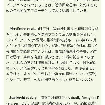
プログラムと統合することは、恐怖回避思考に対処するた
めの包括的なアプローチとして広く認識されている。
Monticone et al.
の研究は、認知行動療法と運動訓練を組
み合わせた長期的な学際的プログラムの効果を評価した。
このプログラムは5週間の指導段階を持ち、その後12ヶ月
と24ヶ月の評価が行われた。認知行動療法と運動に基づく
長期的な学際的プログラムは、慢性腰痛患者の障害、恐怖
回避思考、疼痛を有意に減少させ、生活の質を向上させ
た。これらの効果は運動単独よりも優れており、臨床的に
明白で、介入後少なくとも1年間持続した。線形混合モデ
ル分析は、すべての主要および副次的転帰について顕著な
グループ、時間、相互作用効果を示した(P常に<0.001)。
Stanković et al.
は、個別設計運動(Individually Designed E
xercises: IDE)と認知行動治療の組み合わせが、恐怖回避行