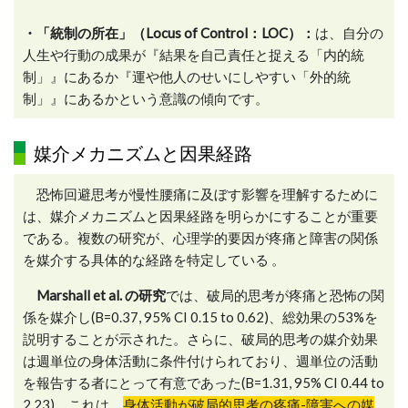
・「統制の所在」（Locus of Control：LOC）：
は、自分の
人生や行動の成果が『結果を自己責任と捉える「内的統
制」』にあるか『運や他人のせいにしやすい「外的統
制」』にあるかという意識の傾向です。
媒介メカニズムと因果経路
恐怖回避思考が慢性腰痛に及ぼす影響を理解するために
は、媒介メカニズムと因果経路を明らかにすることが重要
である。複数の研究が、心理学的要因が疼痛と障害の関係
を媒介する具体的な経路を特定している 。
Marshall et al. の研究
では、破局的思考が疼痛と恐怖の関
係を媒介し(B=0.37, 95% CI 0.15 to 0.62)、総効果の53%を
説明することが示された。さらに、破局的思考の媒介効果
は週単位の身体活動に条件付けられており、週単位の活動
を報告する者にとって有意であった(B=1.31, 95% CI 0.44 to
2.23)。これは、
身体活動が破局的思考の疼痛-障害への媒