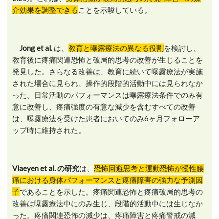
介効果を調整できる
ことを示唆している。
Jong et al.
は、
教育と曝露療法の異なる役割
を検討し、
教育後に疼痛関連恐怖と破局的思考の改善が生じることを
発見した。さらなる改善は、教育に続いて曝露療法が実施
された場合に見られ、操作的段階的活動中には見られなか
った。日常活動のパフォーマンスは曝露療法条件でのみ有
意に改善し、疼痛強度の有意な減少を含むすべての改善
は、曝露療法を受けた患者においてのみ6ヶ月フォローア
ップ時に維持された。
Vlaeyen et al. の研究
は、
恐怖回避思考と運動恐怖が慢性腰
痛における身体パフォーマンスと疼痛障害の強力な予測因
子
であることを示した。疼痛関連恐怖と疼痛破局的思考の
改善は曝露療法中にのみ生じ、段階的活動中には生じなか
った。疼痛関連恐怖の減少は、疼痛障害と疼痛警戒の減