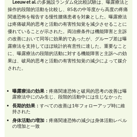
Leeuw et al.
の多施設ランダム化比較試験は、曝露療法と
操作的段階的活動を比較し、85名の中等度から高度の疼痛
関連恐怖を報告する慢性腰痛患者を対象とした。曝露療法
は疼痛破局的思考と活動の有害性知覚を減少させることに
優れていることが示された。両治療条件は機能障害と主訴
の改善において同等に効果的であったが、グループ差は曝
露療法を支持してほぼ統計的有意性に達した。重要なこと
に、曝露療法の段階的活動に対する機能障害と主訴への効
果は、破局的思考と活動の有害性知覚の減少によって媒介
された。
曝露療法の効果：
疼痛関連恐怖と破局的思考の改善は曝
露療法中にのみ生じ、段階的活動中には生じなかった
長期的効果：
すべての改善は1年フォローアップ時に維
持された
身体活動の増加：
疼痛関連恐怖の減少は身体活動レベル
の増加と一致