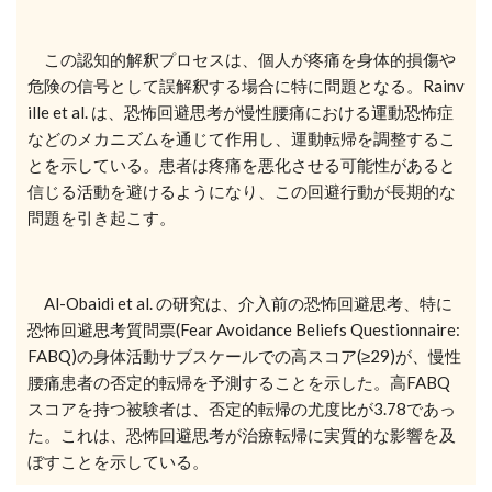
この認知的解釈プロセスは、個人が疼痛を身体的損傷や
危険の信号として誤解釈する場合に特に問題となる。Rainv
ille et al. は、恐怖回避思考が慢性腰痛における運動恐怖症
などのメカニズムを通じて作用し、運動転帰を調整するこ
とを示している。患者は疼痛を悪化させる可能性があると
信じる活動を避けるようになり、この回避行動が長期的な
問題を引き起こす。
Al-Obaidi et al. の研究は、介入前の恐怖回避思考、特に
恐怖回避思考質問票(Fear Avoidance Beliefs Questionnaire:
FABQ)の身体活動サブスケールでの高スコア(≥29)が、慢性
腰痛患者の否定的転帰を予測することを示した。高FABQ
スコアを持つ被験者は、否定的転帰の尤度比が3.78であっ
た。これは、恐怖回避思考が治療転帰に実質的な影響を及
ぼすことを示している。