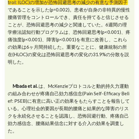
trol: ILOC)の増加が恐怖回避思考の減少の有意な予測因子
であることを示した(p=0.002)。患者が自身の非特異的慢性
腰痛管理をコントロールでき、責任を持てると信じさせる
ことが、恐怖回避思考の減少と関連していた。6週間の理
学療法認知行動プログラムは、恐怖回避思考(p<0.001)、疼
痛強度(p<0.001)、障害(p<0.001)を有意に改善し、これら
の効果は6ヶ月間持続した。重要なことに、健康統制の所
在(HLOC)の変化は恐怖回避思考の変化の31.9%の分散を説
明した。
Mbada et al.
は、McKenzieプロトコルと動的持久力運動
の組み合わせが疼痛自己効力感信念(Pain Self-Efficacy Beli
ef: PSEB)に有意に高い正の効果をもたらすことを報告して
いる。心理社会的要因が長期的腰痛と結果的な障害のリス
クを永続化させることを認識し、恐怖回避行動、疼痛自己
効力感信念、腰痛結果信念に対する介入の効果を調査し
た。