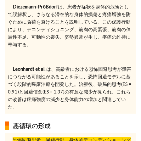
Diezemann-Prößdorf
は、患者が症状を身体的危険とし
て誤解釈し、さらなる潜在的な身体的損傷と疼痛増強を防
ぐために負荷を避けることを説明している。この保護行動
により、デコンディショニング、筋肉の高緊張、筋肉の伸
展性不足、可動性の喪失、姿勢異常が生じ、疼痛の維持に
寄与する。
Leonhardt et al.
は、高齢者における恐怖回避思考が障害
につながる可能性があることを示し、恐怖回避モデルに基
づく段階的曝露治療を開発した。治療後、破局的思考(ES =
0.91)と回避信念(ES = 1.37)の有意な減少が見られ、これら
の改善は疼痛強度の減少と身体能力の増加と関連してい
た。
悪循環の形成
恐怖回避思考、回避行動、身体的デコンディショニング