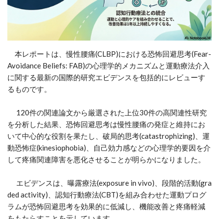
本レポートは、慢性腰痛(CLBP)における恐怖回避思考(Fear-
Avoidance Beliefs: FAB)の心理学的メカニズムと運動療法介入
に関する最新の国際的研究エビデンスを包括的にレビューす
るものです。
120件の関連論文から厳選された上位30件の高関連性研究
を分析した結果、恐怖回避思考は慢性腰痛の発症と維持にお
いて中心的な役割を果たし、破局的思考(catastrophizing)、運
動恐怖症(kinesiophobia)、自己効力感などの心理学的要因を介
して疼痛関連障害を悪化させることが明らかになりました。
エビデンスは、曝露療法(exposure in vivo)、段階的活動(gra
ded activity)、認知行動療法(CBT)を組み合わせた運動プログ
ラムが恐怖回避思考を効果的に低減し、機能改善と疼痛軽減
をもたらすことを示しています。