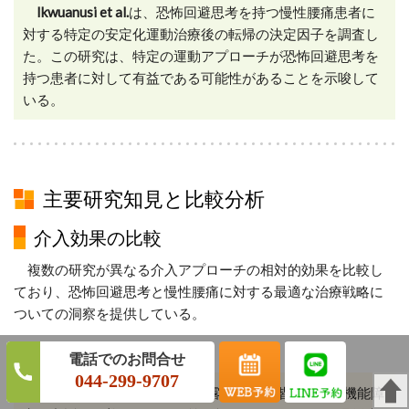
Ikwuanusi et al.
は、恐怖回避思考を持つ慢性腰痛患者に
対する特定の安定化運動治療後の転帰の決定因子を調査し
た。この研究は、特定の運動アプローチが恐怖回避思考を
持つ患者に対して有益である可能性があることを示唆して
いる。
主要研究知見と比較分析
介入効果の比較
複数の研究が異なる介入アプローチの相対的効果を比較し
ており、恐怖回避思考と慢性腰痛に対する最適な治療戦略に
ついての洞察を提供している。
曝露療法 vs. 段階的活動
044-299-9707
Leeuw et al.
の研究では、曝露療法と段階的活動は機能障