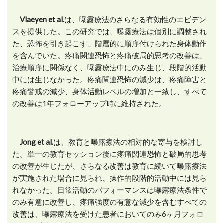
Vlaeyen et al.
は、曝露療法のさらなる有効性のエビデン
スを提供した。この研究では、曝露療法は個別に調整され
た、恐怖を引き起こす、階層的に順序付けられた身体動作
を含んでいた。疼痛関連恐怖と疼痛破局的思考の改善は、
治療順序に関係なく、曝露療法中にのみ生じ、段階的活動
中には生じなかった。疼痛関連恐怖の減少は、疼痛障害と
疼痛警戒の減少、身体活動レベルの増加と一致し、すべて
の改善は1年フォローアップ時に維持された。
Jong et al.
は、教育と曝露療法の相対的な寄与を検討し
た。単一の教育セッション後に疼痛関連恐怖と破局的思考
の改善が生じたが、さらなる改善は教育に続いて曝露療法
が実施された場合に見られ、操作的段階的活動中には見ら
れなかった。日常活動のパフォーマンスは曝露療法条件で
のみ有意に改善し、疼痛強度の有意な減少を含むすべての
改善は、曝露療法を受けた患者においてのみ6ヶ月フォロ