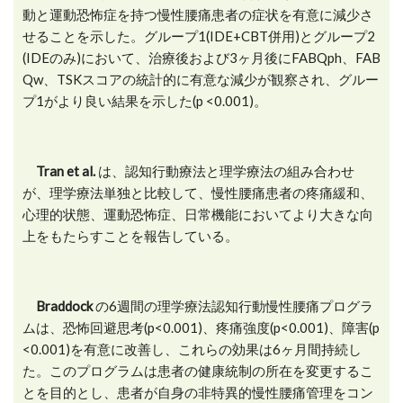
動と運動恐怖症を持つ慢性腰痛患者の症状を有意に減少さ
せることを示した。グループ1(IDE+CBT併用)とグループ2
(IDEのみ)において、治療後および3ヶ月後にFABQph、FAB
Qw、TSKスコアの統計的に有意な減少が観察され、グルー
プ1がより良い結果を示した(p <0.001)。
Tran et al.
は、認知行動療法と理学療法の組み合わせ
が、理学療法単独と比較して、慢性腰痛患者の疼痛緩和、
心理的状態、運動恐怖症、日常機能においてより大きな向
上をもたらすことを報告している。
Braddock
の6週間の理学療法認知行動慢性腰痛プログラ
ムは、恐怖回避思考(p<0.001)、疼痛強度(p<0.001)、障害(p
<0.001)を有意に改善し、これらの効果は6ヶ月間持続し
た。このプログラムは患者の健康統制の所在を変更するこ
とを目的とし、患者が自身の非特異的慢性腰痛管理をコン