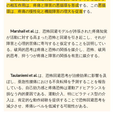
の相互作用は、疼痛と障害の悪循環を形成
する。この
悪循
環は、疼痛の慢性化と機能障害の増大を促進
する。
Marshall et al.
は、恐怖回避モデルが誇張された疼痛知覚
が活動に対する高まった恐怖と回避を引き起こし、それが
障害と心理的苦痛に寄与すると仮定することを説明してい
る。破局的思考は疼痛と恐怖の関係を媒介し、恐怖、破局
的思考、抑うつが疼痛と障害の関係を有意に媒介する。
Taulaniemi et al.
は、恐怖回避思考が治療効果に影響を及
ぼし、亜急性腰痛における不良転帰を予測することを報告
している。自己効力感と疼痛恐怖は運動アドヒアランスを
損なう内的要因である。運動介入、特にピラティス型の介
入は、肯定的な動作経験を提供することで恐怖回避思考を
減少させ、疼痛レベルを低減する可能性がある。