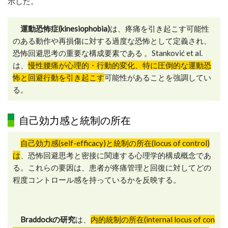
示した。
運動恐怖症(kinesiophobia)
は、疼痛を引き起こす可能性
のある動作や再損傷に対する過度な恐怖として定義され、
恐怖回避思考の重要な構成要素である 。Stanković et al.
は、
慢性腰痛が心理的・行動的変化、特に圧倒的な運動恐
怖と回避行動を引き起こす
可能性があることを強調してい
る。
自己効力感と統制の所在
自己効力感(self-efficacy)と統制の所在(locus of control)
は
、恐怖回避思考と密接に関連する心理学的構成概念であ
る。これらの要因は、患者が疼痛管理と回復に対してどの
程度コントロール感を持っているかを反映する。
Braddockの研究
は、
内的統制の所在(internal locus of con