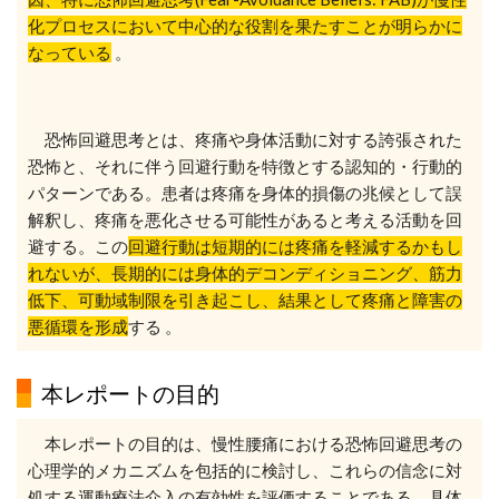
化プロセスにおいて中心的な役割を果たすことが明らかに
なっている
。
恐怖回避思考とは、疼痛や身体活動に対する誇張された
恐怖と、それに伴う回避行動を特徴とする認知的・行動的
パターンである。患者は疼痛を身体的損傷の兆候として誤
解釈し、疼痛を悪化させる可能性があると考える活動を回
避する。この
回避行動は短期的には疼痛を軽減するかもし
れないが、長期的には身体的デコンディショニング、筋力
低下、可動域制限を引き起こし、結果として疼痛と障害の
悪循環を形成
する 。
本レポートの目的
本レポートの目的は、慢性腰痛における恐怖回避思考の
心理学的メカニズムを包括的に検討し、これらの信念に対
処する運動療法介入の有効性を評価することである。具体