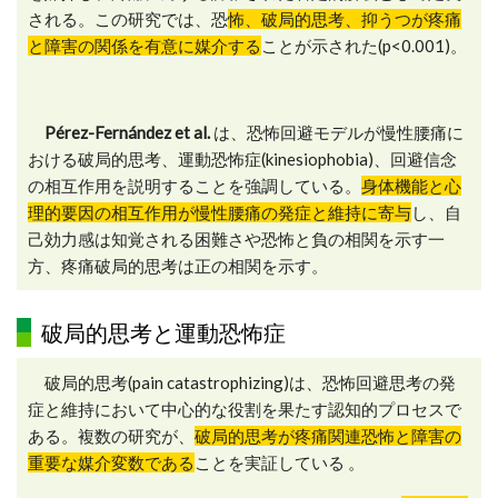
される。この研究では、恐
怖、破局的思考、抑うつが疼痛
と障害の関係を有意に媒介する
ことが示された(p<0.001)。
Pérez-Fernández et al.
は、恐怖回避モデルが慢性腰痛に
おける破局的思考、運動恐怖症(kinesiophobia)、回避信念
の相互作用を説明することを強調している。
身体機能と心
理的要因の相互作用が慢性腰痛の発症と維持に寄与
し、自
己効力感は知覚される困難さや恐怖と負の相関を示す一
方、疼痛破局的思考は正の相関を示す。
破局的思考と運動恐怖症
破局的思考(pain catastrophizing)は、恐怖回避思考の発
症と維持において中心的な役割を果たす認知的プロセスで
ある。複数の研究が、
破局的思考が疼痛関連恐怖と障害の
重要な媒介変数である
ことを実証している 。