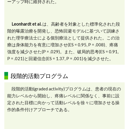
ーアップ時に維持された。
Leonhardt et al.
は、高齢者を対象とした標準化された段
階的曝露治療を開発し、恐怖回避モデルに基づいて訓練さ
れた理学療法士による個別療法として提供された。この治
療は身体能力を有意に増加させ(ES = 0.95, P = .008)、疼痛
強度を減少させた(P = .029)。また、破局的思考(ES = 0.91,
P = .021)と回避信念(ES = 1.37, P = .001)を減少させた。
段階的活動プログラム
段階的活動(graded activity)プログラムは、患者の現在の
能力レベルから開始し、疼痛レベルに関係なく、事前に設
定された目標に向かって活動レベルを徐々に増加させる操
作的条件付けアプローチである。