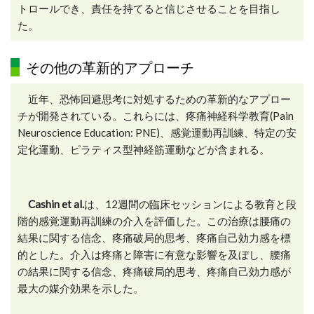
トロールでき、責任を持てると信じさせることを目指し
た。
その他の革新的アプローチ
近年、恐怖回避思考に対処するための革新的なアプロー
チが開発されている。これらには、疼痛神経科学教育(Pain
Neuroscience Education: PNE)、感覚運動再訓練、特定の安
定化運動、ピラティス型神経筋運動などが含まれる。
Cashin et al.
は、12週間の臨床セッションによる教育と段
階的感覚運動再訓練の介入を評価した。この治療は腰痛の
結果に関する信念、疼痛破局的思考、疼痛自己効力感を標
的とした。介入は疼痛と障害に有意な影響を及ぼし、腰痛
の結果に関する信念、疼痛破局的思考、疼痛自己効力感が
最大の媒介効果を示した。