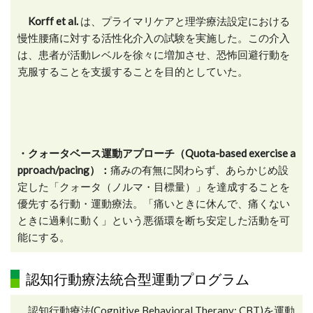
Korff et al.
は、プライマリケアと理学療法設定における
慢性腰痛に対する活性化介入の試験を実施した。この介入
は、患者が活動レベルを徐々に増加させ、恐怖回避行動を
克服することを支援することを目的としていた。
・クォータベース運動アプローチ（Quota-based exercise a
pproach/pacing）：
痛みの有無に関わらず、あらかじめ設
定した「クォータ（ノルマ・目標量）」を達成することを
優先する行動・運動療法。「痛いときに休んで、痛くない
ときに過剰に動く」という悪循環を断ち安定した活動を可
能にする。
認知行動療法統合型運動プログラム
認知行動療法(Cognitive Behavioral Therapy: CBT)を運動