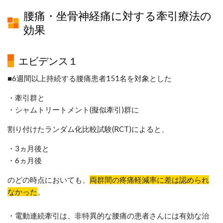
腰痛・坐骨神経痛に対する
牽引療法の
効果
エビデンス１
■6週間以上持続する腰痛患者151名を対象とした
・牽引群と
・シャムトリートメント(擬似牽引)群に
割り付けたランダム化比較試験(RCT)によると、
・3ヵ月後と
・6ヵ月後
のどの時点においても、
両群間の疼痛軽減率に差は認められ
なかった
。
・電動連続牽引は、非特異的な腰痛の患者さんには有効な治