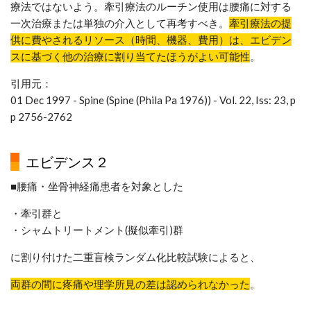
療法ではないよう。牽引療法のルーチン使用は腰痛に対する
一次治療または単独の介入として再考すべき。
牽引療法の提
供に費やされるリソース（時間、機器、費用）は、エビデン
スに基づく他の治療に割り当てたほうがよい可能性
。
引用元：
01 Dec 1997 - Spine (Spine (Phila Pa 1976)) - Vol. 22, Iss: 23, p
p 2756-2762
エビデンス２
■腰痛・坐骨神経痛患者を対象とした
・牽引群と
・シャムトリートメント(擬似牽引)群
に割り付けた二重盲検ランダム化比較試験によると、
両群の間に疼痛や理学所見の差は認められなかった
。