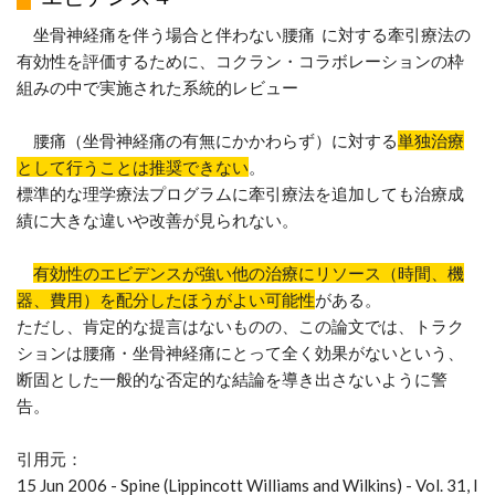
坐骨神経痛を伴う場合と伴わない腰痛 に対する牽引療法の
有効性を評価するために、コクラン・コラボレーションの枠
組みの中で実施された系統的レビュー
腰痛（坐骨神経痛の有無にかかわらず）に対する
単独治療
として行うことは推奨できない
。
標準的な理学療法プログラムに牽引療法を追加しても治療成
績に大きな違いや改善が見られない。
有効性のエビデンスが強い他の治療にリソース（時間、機
器、費用）を配分したほうがよい可能性
がある。
ただし、肯定的な提言はないものの、この論文では、トラク
ションは腰痛・坐骨神経痛にとって全く効果がないという、
断固とした一般的な否定的な結論を導き出さないように警
告。
引用元：
15 Jun 2006 - Spine (Lippincott Williams and Wilkins) - Vol. 31, I