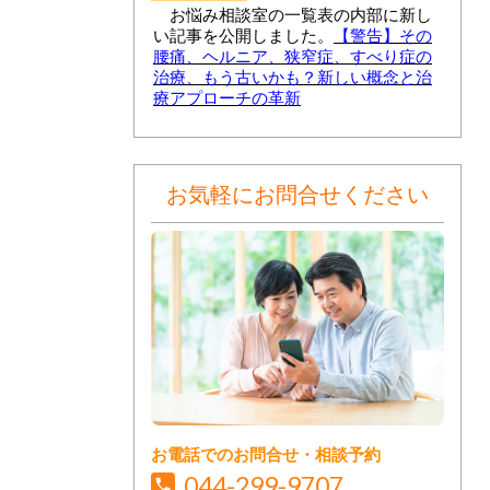
お悩み相談室の一覧表の内部に新し
い記事を公開しました。
【警告】その
腰痛、ヘルニア、狭窄症、すべり症の
治療、もう古いかも？新しい概念と治
療アプローチの革新
お気軽にお問合せください
お電話でのお問合せ・相談予約
044-299-9707