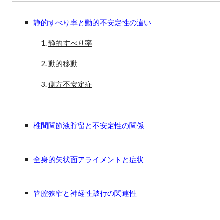
静的すべり率と動的不安定性の違い
静的すべり率
動的移動
側方不安定症
椎間関節液貯留と不安定性の関係
全身的矢状面アライメントと症状
管腔狭窄と神経性跛行の関連性