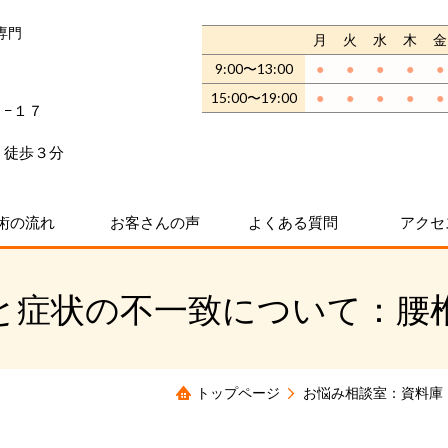
専門
月
火
水
木
金
9:00〜13:00
●
●
●
●
●
15:00〜19:00
●
●
●
●
●
７−１７
 徒歩３分
術の流れ
お客さんの声
よくある質問
アクセ
と症状の不一致について：腰
トップページ
お悩み相談室：資料庫